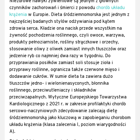
Niezdrowe nawyki żywieniowe są jednym z głównych
czynników zachorowań i śmierci z powodu
chorób układu
krążenia
w Europie. Dieta śródziemnomorska jest jednym z
najczęściej badanych stylów odżywiania pod kątem
zdrowia serca. Kładzie ona nacisk przede wszystkim na
żywność pochodzenia roślinnego, czyli owoce, warzywa,
produkty pełnoziarniste, rośliny strączkowe i orzechy,
stosowanie oliwy z oliwek zamiast innych tłuszczów oraz
jedzenie ryb co najmniej dwa razy w tygodniu. Do
przyprawiania posiłków zamiast soli stosuje zioła i
przyprawy roślinne, ogranicza także czerwone mięso i
dodawanie cukrów. W sumie dieta ta zawiera dużo
tłuszczów jedno- i wielonienasyconych, błonnika
roślinnego, przeciwutleniaczy i składników
przeciwzapalnych. Wytyczne Europejskiego Towarzystwa
Kardiologicznego z 2021 r. w zakresie profilaktyki chorób
sercowo-naczyniowych zdecydowanie zalecają dietę
śródziemnomorską jako kluczową w zapobieganiu chorobom
układu krążenia (klasa zalecenia I, poziom wiarygodności
A).