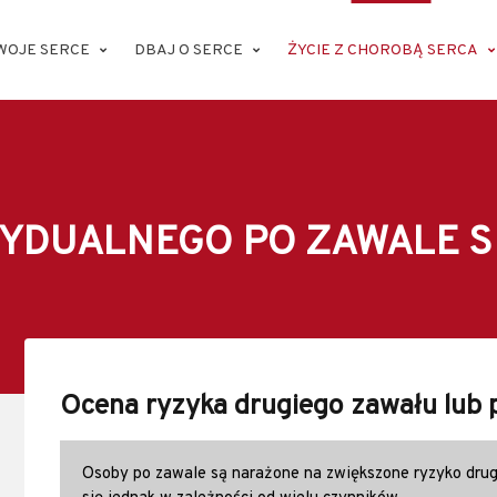
WOJE SERCE
DBAJ O SERCE
ŻYCIE Z CHOROBĄ SERCA
YDUALNEGO PO ZAWALE 
Ocena ryzyka drugiego zawału lub 
Osoby po zawale są narażone na zwiększone ryzyko drug