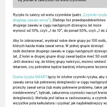
się jednak w zależności od wielu czynników.
Ryzyko to zależy od wielu czynników (patrz
„Czynniki ryzyk
drugiego zawału serca”)
. Dlatego też prawdopodobieństwo
drugiego zawału w ciągu następnych dziesięciu lat może
wynosić od 10%, czyli „1 do 10”, do ponad 50%, czyli „1 do 
Aby to zobrazować, wyobraź sobie dwie grupy po 100 osób,
których każda miała zawał serca. W jednej grupie dziesięć
osób dostanie drugiego zawału w ciągu następnych dziesięc
lat. Z kolei w drugiej grupie drugi zawał będzie mieć 50 osó
Jeśli dowiesz się, do której grupy należysz, możesz omówić
lekarzem, czy potrzebne będzie bardziej intensywne leczeni
Ocena ryzyka SMART
łączy te istotne czynniki ryzyka, ab
zawału serca lub pokrewnej dolegliwości w ciągu następnych
przeszły zawał serca (lub miały pokrewne problemy, takie ja
niedokrwienny”, tętniak, zaburzenia czynności naczyń krwio
dolegliwości). Metoda jest łatwa w zastosowaniu, a czynni
wszystkie pola kalkulatora i uzyskać jak najdokładniejszy 