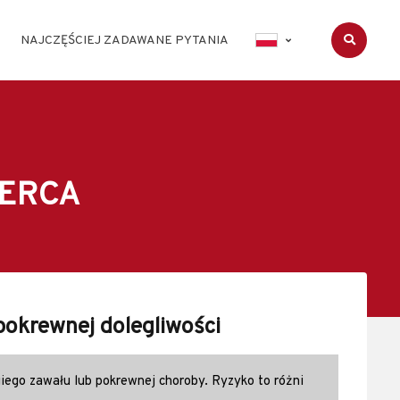
NAJCZĘŚCIEJ ZADAWANE PYTANIA
SERCA
pokrewnej dolegliwości
iego zawału lub pokrewnej choroby. Ryzyko to różni