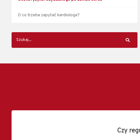
O co trzeba zapytać kardiologa?
Czy regu