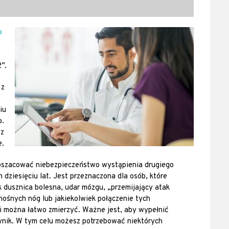
a
2”.
 z
iu
b.
 z
e.
y oszacować niebezpieczeństwo wystąpienia drugiego
 dziesięciu lat. Jest przeznaczona dla osób, które
k dusznica bolesna, udar mózgu, „przemijający atak
nośnych nóg lub jakiekolwiek połączenie tych
ki można łatwo zmierzyć. Ważne jest, aby wypełnić
wynik. W tym celu możesz potrzebować niektórych