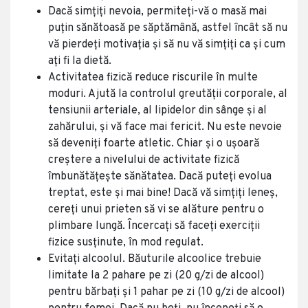
Dacă simțiți nevoia, permiteți-vă o masă mai
puțin sănătoasă pe săptămână, astfel încât să nu
vă pierdeți motivația și să nu vă simțiți ca și cum
ați fi la dietă.
Activitatea fizică reduce riscurile în multe
moduri. Ajută la controlul greutății corporale, al
tensiunii arteriale, al lipidelor din sânge și al
zahărului, și vă face mai fericit. Nu este nevoie
să deveniți foarte atletic. Chiar și o ușoară
creștere a nivelului de activitate fizică
îmbunătățește sănătatea. Dacă puteți evolua
treptat, este și mai bine! Dacă vă simțiți leneș,
cereți unui prieten să vi se alăture pentru o
plimbare lungă. Încercați să faceți exerciții
fizice susținute, în mod regulat.
Evitați alcoolul. Băuturile alcoolice trebuie
limitate la 2 pahare pe zi (20 g/zi de alcool)
pentru bărbați și 1 pahar pe zi (10 g/zi de alcool)