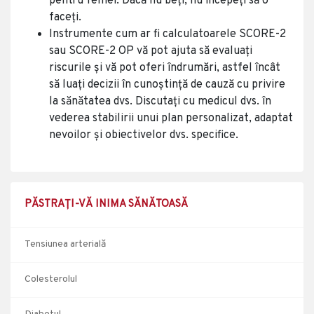
pentru femei. Dacă nu beți, nu începeți să o
faceți.
Instrumente cum ar fi calculatoarele SCORE-2
sau SCORE-2 OP vă pot ajuta să evaluați
riscurile și vă pot oferi îndrumări, astfel încât
să luați decizii în cunoștință de cauză cu privire
la sănătatea dvs. Discutați cu medicul dvs. în
vederea stabilirii unui plan personalizat, adaptat
nevoilor și obiectivelor dvs. specifice.
PĂSTRAȚI-VĂ INIMA SĂNĂTOASĂ
Tensiunea arterială
Colesterolul