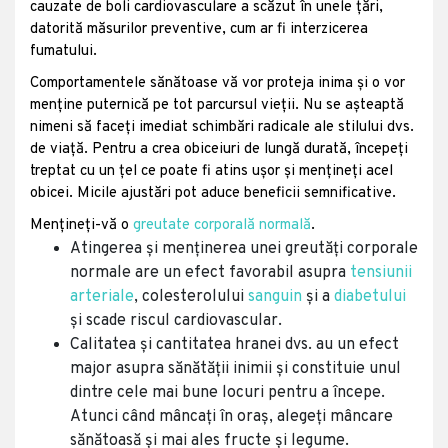
cauzate de boli cardiovasculare a scăzut în unele țări,
datorită măsurilor preventive, cum ar fi interzicerea
fumatului.
Comportamentele sănătoase vă vor proteja inima și o vor
menține puternică pe tot parcursul vieții. Nu se așteaptă
nimeni să faceți imediat schimbări radicale ale stilului dvs.
de viață. Pentru a crea obiceiuri de lungă durată, începeți
treptat cu un țel ce poate fi atins ușor și mențineți acel
obicei. Micile ajustări pot aduce beneficii semnificative.
Mențineți-vă o
greutate corporală normală
.
Atingerea și menținerea unei greutăți corporale
normale are un efect favorabil asupra
tensiunii
arteriale
, colesterolului
sanguin
și a
diabetului
și scade riscul cardiovascular.
Calitatea și cantitatea hranei dvs. au un efect
major asupra sănătății inimii și constituie unul
dintre cele mai bune locuri pentru a începe.
Atunci când mâncați în oraș, alegeți mâncare
sănătoasă și mai ales fructe și legume.