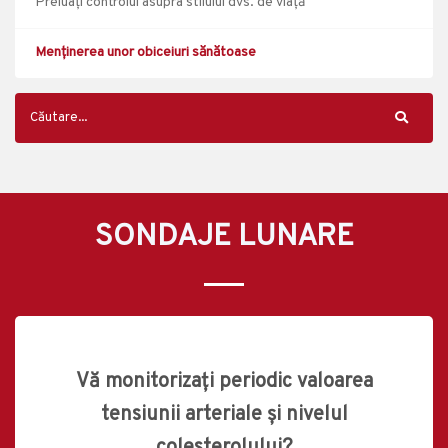
Preluați controlul asupra stilului dvs. de viață
Menținerea unor obiceiuri sănătoase
SONDAJE LUNARE
Vă monitorizați periodic valoarea
tensiunii arteriale și nivelul
colesterolului?