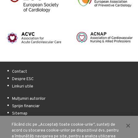
Contact
Despre ESC
Linkuri utile
Mulțumiri autorilor
Sprijin financiar
Sitemap
Făcând clic pe „Acceptați toate cookie-urile”, sunteți de
Termeni de utilizare
acord cu stocarea cookie-urilor pe dispozitivul dvs. pentru
Politica de confidențialitate
a îmbunătăți navigarea pe site, pentru a analiza utilizarea