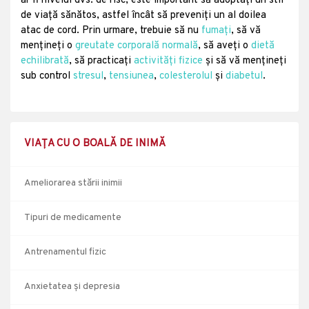
ar fi nivelul dvs. de risc, este important să adoptați un stil
de viață sănătos, astfel încât să preveniți un al doilea
atac de cord. Prin urmare, trebuie să nu
fumați
, să vă
mențineți o
greutate corporală normală
, să aveți o
dietă
echilibrată
, să practicați
activități fizice
și să vă mențineți
sub control
stresul
,
tensiunea
,
colesterolul
și
diabetul
.
VIAȚA CU O BOALĂ DE INIMĂ
Ameliorarea stării inimii
Tipuri de medicamente
Antrenamentul fizic
Anxietatea și depresia