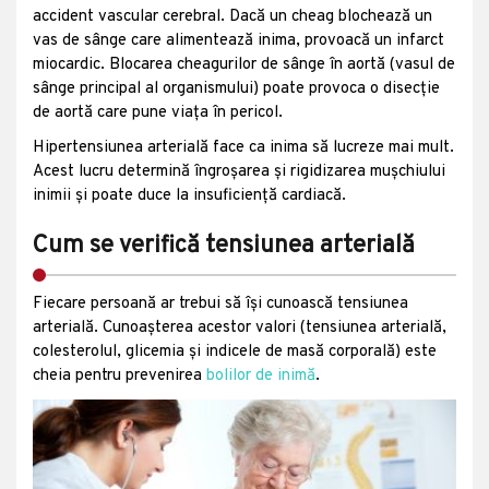
accident vascular cerebral. Dacă un cheag blochează un
vas de sânge care alimentează inima, provoacă un infarct
miocardic. Blocarea cheagurilor de sânge în aortă (vasul de
sânge principal al organismului) poate provoca o disecție
de aortă care pune viața în pericol.
Hipertensiunea arterială face ca inima să lucreze mai mult.
Acest lucru determină îngroșarea și rigidizarea mușchiului
inimii și poate duce la insuficiență cardiacă.
Cum se verifică tensiunea arterială
Fiecare persoană ar trebui să își cunoască tensiunea
arterială. Cunoașterea acestor valori (tensiunea arterială,
colesterolul, glicemia și indicele de masă corporală) este
cheia pentru prevenirea
bolilor de inimă
.