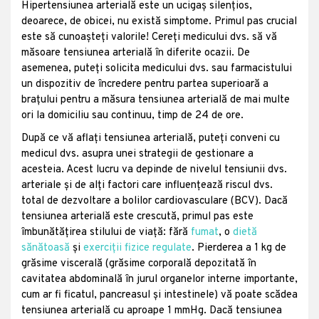
Hipertensiunea arterială este un ucigaș silențios,
deoarece, de obicei, nu există simptome. Primul pas crucial
este să cunoașteți valorile! Cereți medicului dvs. să vă
măsoare tensiunea arterială în diferite ocazii. De
asemenea, puteți solicita medicului dvs. sau farmacistului
un dispozitiv de încredere pentru partea superioară a
brațului pentru a măsura tensiunea arterială de mai multe
ori la domiciliu sau continuu, timp de 24 de ore.
După ce vă aflați tensiunea arterială, puteți conveni cu
medicul dvs. asupra unei strategii de gestionare a
acesteia. Acest lucru va depinde de nivelul tensiunii dvs.
arteriale și de alți factori care influențează riscul dvs.
total de dezvoltare a bolilor cardiovasculare (BCV). Dacă
tensiunea arterială este crescută, primul pas este
îmbunătățirea stilului de viață: fără
fumat
, o
dietă
sănătoasă
și
exerciții fizice regulate
. Pierderea a 1 kg de
grăsime viscerală (grăsime corporală depozitată în
cavitatea abdominală în jurul organelor interne importante,
cum ar fi ficatul, pancreasul și intestinele) vă poate scădea
tensiunea arterială cu aproape 1 mmHg. Dacă tensiunea