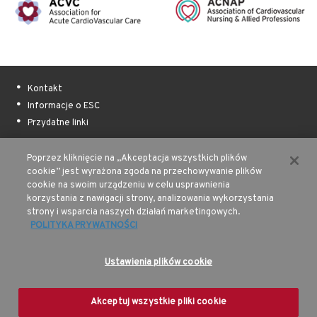
Kontakt
Informacje o ESC
Przydatne linki
Podziękowania dla autorów
Poprzez kliknięcie na „Akceptacja wszystkich plików
Wsparcie finansowe
cookie” jest wyrażona zgoda na przechowywanie plików
cookie na swoim urządzeniu w celu usprawnienia
Sitemap
korzystania z nawigacji strony, analizowania wykorzystania
strony i wsparcia naszych działań marketingowych.
Regulamin witryny
POLITYKA PRYWATNOŚCI
Polityka prywatności
© 2026 Wszelkie prawa zastrzeżone
Ustawienia plików cookie
European Society of Cardiology
Akceptuj wszystkie pliki cookie