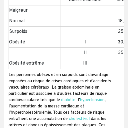
Classe d’obésité
IMC 
Maigreur
< 
Normal
18,5
Surpoids
25,0
Obésité
I
30,0
II
35,0
Obésité extrême
III
≥
Les personnes obèses et en surpoids sont davantage
exposées au risque de crises cardiaques et d’accidents
vasculaires cérébraux. La graisse abdominale en
particulier est associée à d’autres facteurs de risque
cardiovasculaire tels que le
diabète
, l’
hypertension
,
l’augmentation de la masse cardiaque et
l’hypercholestérolémie. Tous ces facteurs de risque
entraînent une accumulation de
cholestérol
dans les
artères et donc un épaississement des plaques. Ces