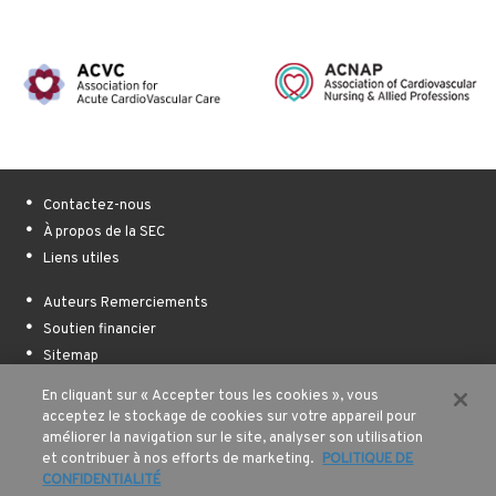
Contactez-nous
À propos de la SEC
Liens utiles
Auteurs Remerciements
Soutien financier
Sitemap
En cliquant sur « Accepter tous les cookies », vous
Conditions d’utilisation
acceptez le stockage de cookies sur votre appareil pour
Politique de confidentialité
améliorer la navigation sur le site, analyser son utilisation
et contribuer à nos efforts de marketing.
POLITIQUE DE
© 2026 Tous droits réservés
CONFIDENTIALITÉ
La Société Européenne de Cardiologie