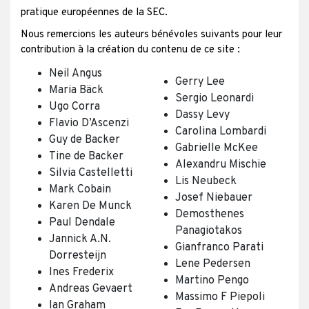
pratique européennes de la SEC.
Nous remercions les auteurs bénévoles suivants pour leur
contribution à la création du contenu de ce site :
Neil Angus
Gerry Lee
Maria Bäck
Sergio Leonardi
Ugo Corra
Dassy Levy
Flavio D’Ascenzi
Carolina Lombardi
Guy de Backer
Gabrielle McKee
Tine de Backer
Alexandru Mischie
Silvia Castelletti
Lis Neubeck
Mark Cobain
Josef Niebauer
Karen De Munck
Demosthenes
Paul Dendale
Panagiotakos
Jannick A.N.
Gianfranco Parati
Dorresteijn
Lene Pedersen
Ines Frederix
Martino Pengo
Andreas Gevaert
Massimo F Piepoli
Ian Graham