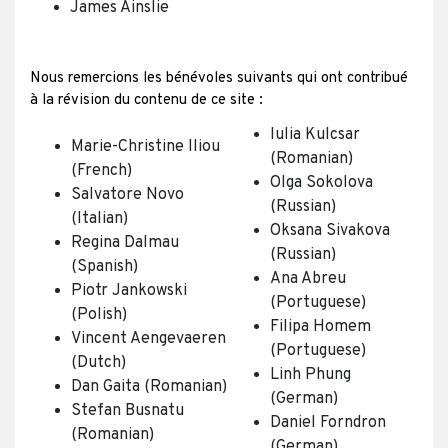
James Ainslie
Nous remercions les bénévoles suivants qui ont contribué
à la révision du contenu de ce site :
Iulia Kulcsar
Marie-Christine Iliou
(Romanian)
(French)
Olga Sokolova
Salvatore Novo
(Russian)
(Italian)
Oksana Sivakova
Regina Dalmau
(Russian)
(Spanish)
Ana Abreu
Piotr Jankowski
(Portuguese)
(Polish)
Filipa Homem
Vincent Aengevaeren
(Portuguese)
(Dutch)
Linh Phung
Dan Gaita (Romanian)
(German)
Stefan Busnatu
Daniel Forndron
(Romanian)
(German)