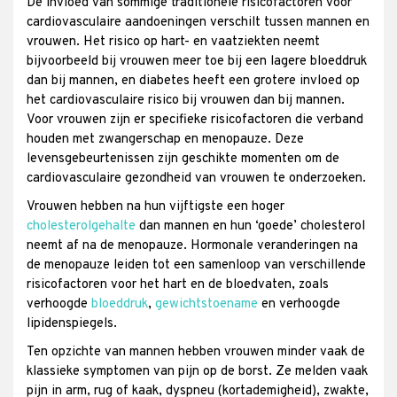
De invloed van sommige traditionele risicofactoren voor
cardiovasculaire aandoeningen verschilt tussen mannen en
vrouwen. Het risico op hart- en vaatziekten neemt
bijvoorbeeld bij vrouwen meer toe bij een lagere bloeddruk
dan bij mannen, en diabetes heeft een grotere invloed op
het cardiovasculaire risico bij vrouwen dan bij mannen.
Voor vrouwen zijn er specifieke risicofactoren die verband
houden met zwangerschap en menopauze. Deze
levensgebeurtenissen zijn geschikte momenten om de
cardiovasculaire gezondheid van vrouwen te onderzoeken.
Vrouwen hebben na hun vijftigste een hoger
cholesterolgehalte
dan mannen en hun ‘goede’ cholesterol
neemt af na de menopauze. Hormonale veranderingen na
de menopauze leiden tot een samenloop van verschillende
risicofactoren voor het hart en de bloedvaten, zoals
verhoogde
bloeddruk
,
gewichtstoename
en verhoogde
lipidenspiegels.
Ten opzichte van mannen hebben vrouwen minder vaak de
klassieke symptomen van pijn op de borst. Ze melden vaak
pijn in arm, rug of kaak, dyspneu (kortademigheid), zwakte,