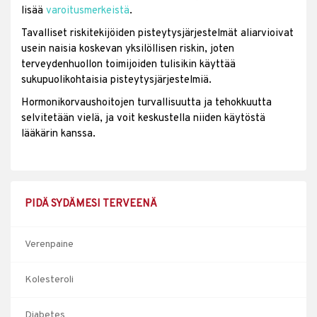
lisää
varoitusmerkeistä
.
Tavalliset riskitekijöiden pisteytysjärjestelmät aliarvioivat
usein naisia koskevan yksilöllisen riskin, joten
terveydenhuollon toimijoiden tulisikin käyttää
sukupuolikohtaisia pisteytysjärjestelmiä.
Hormonikorvaushoitojen turvallisuutta ja tehokkuutta
selvitetään vielä, ja voit keskustella niiden käytöstä
lääkärin kanssa.
PIDÄ SYDÄMESI TERVEENÄ
Verenpaine
Kolesteroli
Diabetes