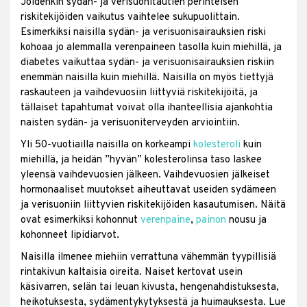
Joidenkin sydän- ja verisuonitautien perinteisen
riskitekijöiden vaikutus vaihtelee sukupuolittain.
Esimerkiksi naisilla sydän- ja verisuonisairauksien riski
kohoaa jo alemmalla verenpaineen tasolla kuin miehillä, ja
diabetes vaikuttaa sydän- ja verisuonisairauksien riskiin
enemmän naisilla kuin miehillä. Naisilla on myös tiettyjä
raskauteen ja vaihdevuosiin liittyviä riskitekijöitä, ja
tällaiset tapahtumat voivat olla ihanteellisia ajankohtia
naisten sydän- ja verisuoniterveyden arviointiin.
Yli 50-vuotiailla naisilla on korkeampi
kolesteroli
kuin
miehillä, ja heidän ”hyvän” kolesterolinsa taso laskee
yleensä vaihdevuosien jälkeen. Vaihdevuosien jälkeiset
hormonaaliset muutokset aiheuttavat useiden sydämeen
ja verisuoniin liittyvien riskitekijöiden kasautumisen. Näitä
ovat esimerkiksi kohonnut
verenpaine
,
painon
nousu ja
kohonneet lipidiarvot.
Naisilla ilmenee miehiin verrattuna vähemmän tyypillisiä
rintakivun kaltaisia oireita. Naiset kertovat usein
käsivarren, selän tai leuan kivusta, hengenahdistuksesta,
heikotuksesta, sydämentykytyksestä ja huimauksesta. Lue