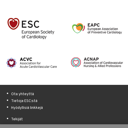
Ota yhteyttä
Tietoja ESC:stä
Hyödyllisiä linkkejä
Tekijät
Rahoitusapu