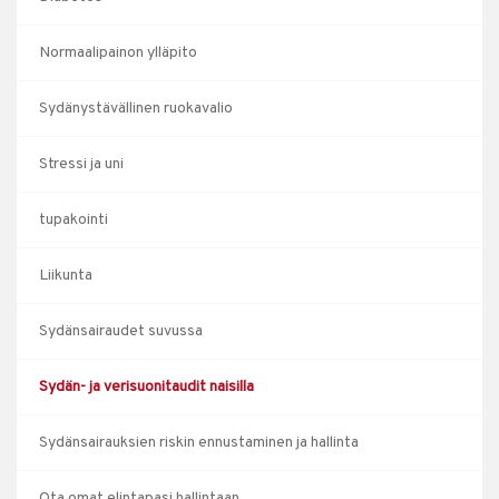
Normaalipainon ylläpito
Sydänystävällinen ruokavalio
Stressi ja uni
tupakointi
Liikunta
Sydänsairaudet suvussa
Sydän- ja verisuonitaudit naisilla
Sydänsairauksien riskin ennustaminen ja hallinta
Ota omat elintapasi hallintaan