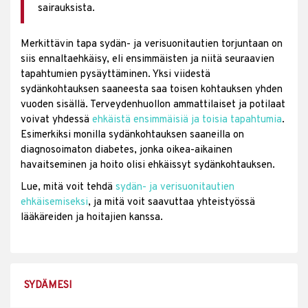
sairauksista.
Merkittävin tapa sydän- ja verisuonitautien torjuntaan on
siis ennaltaehkäisy, eli ensimmäisten ja niitä seuraavien
tapahtumien pysäyttäminen. Yksi viidestä
sydänkohtauksen saaneesta saa toisen kohtauksen yhden
vuoden sisällä. Terveydenhuollon ammattilaiset ja potilaat
voivat yhdessä
ehkäistä ensimmäisiä ja toisia tapahtumia
.
Esimerkiksi monilla sydänkohtauksen saaneilla on
diagnosoimaton diabetes, jonka oikea-aikainen
havaitseminen ja hoito olisi ehkäissyt sydänkohtauksen.
Lue, mitä voit tehdä
sydän- ja verisuonitautien
ehkäisemiseksi
, ja mitä voit saavuttaa yhteistyössä
lääkäreiden ja hoitajien kanssa.
SYDÄMESI