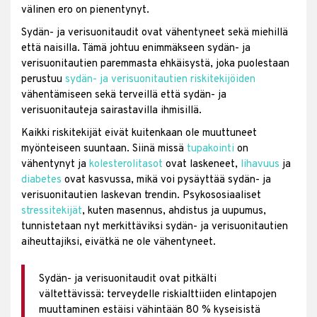
välinen ero on pienentynyt.
Sydän- ja verisuonitaudit ovat vähentyneet sekä miehillä
että naisilla. Tämä johtuu enimmäkseen sydän- ja
verisuonitautien paremmasta ehkäisystä, joka puolestaan
perustuu
sydän- ja verisuonitautien riskitekijöiden
vähentämiseen sekä terveillä että sydän- ja
verisuonitauteja sairastavilla ihmisillä.
Kaikki riskitekijät eivät kuitenkaan ole muuttuneet
myönteiseen suuntaan. Siinä missä
tupakointi
on
vähentynyt ja
kolesterolitasot
ovat laskeneet,
lihavuus
ja
diabetes
ovat kasvussa, mikä voi pysäyttää sydän- ja
verisuonitautien laskevan trendin. Psykososiaaliset
stressitekijät
, kuten masennus, ahdistus ja uupumus,
tunnistetaan nyt merkittäviksi sydän- ja verisuonitautien
aiheuttajiksi, eivätkä ne ole vähentyneet.
Sydän- ja verisuonitaudit ovat pitkälti
vältettävissä: terveydelle riskialttiiden elintapojen
muuttaminen estäisi vähintään 80 % kyseisistä