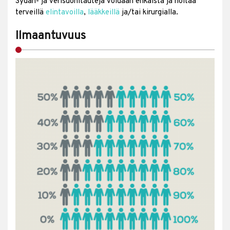
Sydän- ja verisuonitauteja voidaan ehkäistä ja hoitaa
terveillä
elintavoilla
,
lääkkeillä
ja/tai kirurgialla.
Ilmaantuvuus