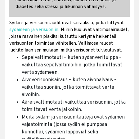
korkea kolesteroli, lihavuus, korkea verenpaine ja
diabetes sekä stressi ja liikunnan vähäisyys.
Sydän- ja verisuonitaudit ovat sairauksia, jotka liittyvät
sydämeen ja verisuoniin
. Niihin kuuluvat valtimosairaudet,
joissa rasvainen plakiksi kutsuttu kertymä heikentää
verisuonten toimintaa vähitellen. Valtimosairaudet
luokitellaan sen mukaan, mitkä verisuonet tukkeutuvat.
Sepelvaltimotauti – kuten sydänveritulppa –
vaikuttaa sepelvaltimoihin, jotka toimittavat
verta sydämeen.
Aivoverisuonisairaus – kuten aivohalvaus –
vaikuttaa suoniin, jotka toimittavat verta
aivoihin.
Ääreisvaltimotauti vaikuttaa verisuoniin, jotka
toimittavat verta jalkoihin.
Muita sydän- ja verisuonitauteja ovat sydämen
vajaatoiminta (jossa sydän ei pumppaa
kunnolla), sydämen läppäviat sekä