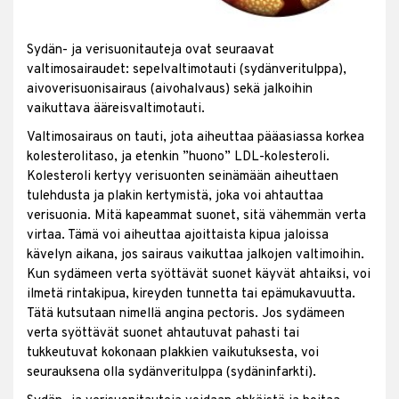
Sydän- ja verisuonitauteja ovat seuraavat
valtimosairaudet: sepelvaltimotauti (sydänveritulppa),
aivoverisuonisairaus (aivohalvaus) sekä jalkoihin
vaikuttava ääreisvaltimotauti.
Valtimosairaus on tauti, jota aiheuttaa pääasiassa korkea
kolesterolitaso, ja etenkin ”huono” LDL-kolesteroli.
Kolesteroli kertyy verisuonten seinämään aiheuttaen
tulehdusta ja plakin kertymistä, joka voi ahtauttaa
verisuonia. Mitä kapeammat suonet, sitä vähemmän verta
virtaa. Tämä voi aiheuttaa ajoittaista kipua jaloissa
kävelyn aikana, jos sairaus vaikuttaa jalkojen valtimoihin.
Kun sydämeen verta syöttävät suonet käyvät ahtaiksi, voi
ilmetä rintakipua, kireyden tunnetta tai epämukavuutta.
Tätä kutsutaan nimellä angina pectoris. Jos sydämeen
verta syöttävät suonet ahtautuvat pahasti tai
tukkeutuvat kokonaan plakkien vaikutuksesta, voi
seurauksena olla sydänveritulppa (sydäninfarkti).