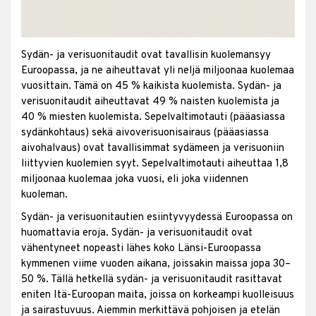
Sydän- ja verisuonitaudit ovat tavallisin kuolemansyy
Euroopassa, ja ne aiheuttavat yli neljä miljoonaa kuolemaa
vuosittain. Tämä on 45 % kaikista kuolemista. Sydän- ja
verisuonitaudit aiheuttavat 49 % naisten kuolemista ja
40 % miesten kuolemista. Sepelvaltimotauti (pääasiassa
sydänkohtaus) sekä aivoverisuonisairaus (pääasiassa
aivohalvaus) ovat tavallisimmat sydämeen ja verisuoniin
liittyvien kuolemien syyt. Sepelvaltimotauti aiheuttaa 1,8
miljoonaa kuolemaa joka vuosi, eli joka viidennen
kuoleman.
Sydän- ja verisuonitautien esiintyvyydessä Euroopassa on
huomattavia eroja. Sydän- ja verisuonitaudit ovat
vähentyneet nopeasti lähes koko Länsi-Euroopassa
kymmenen viime vuoden aikana, joissakin maissa jopa 30–
50 %. Tällä hetkellä sydän- ja verisuonitaudit rasittavat
eniten Itä-Euroopan maita, joissa on korkeampi kuolleisuus
ja sairastuvuus. Aiemmin merkittävä pohjoisen ja etelän