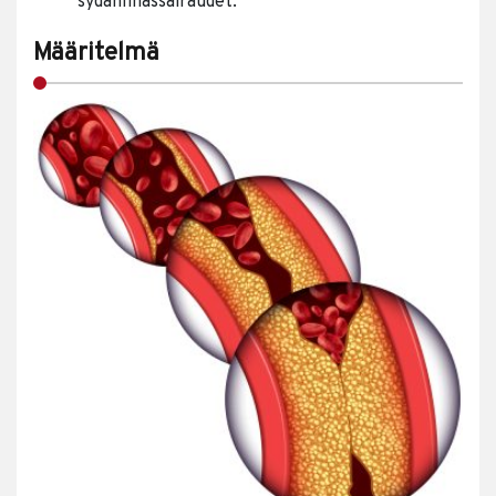
sydänlihassairaudet.
Määritelmä