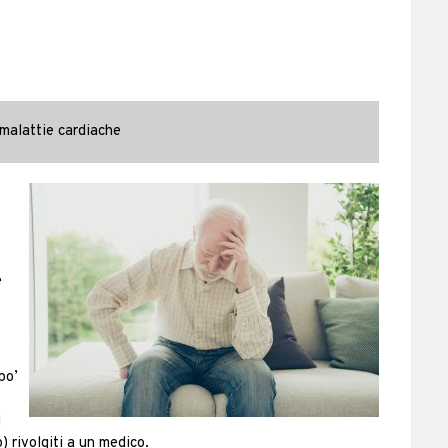
 malattie cardiache
e
po’
i
) rivolgiti a un medico.