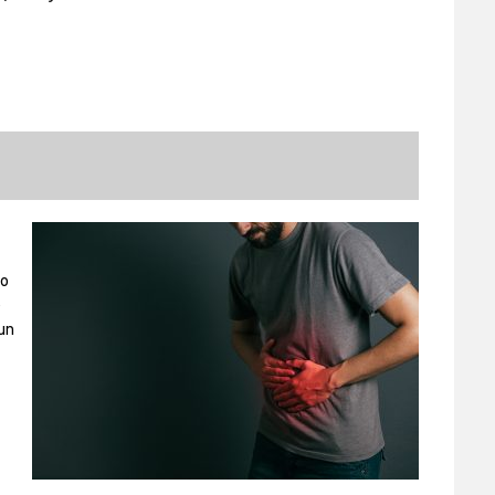
.
io
e
un