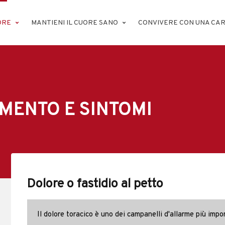
ORE
MANTIENI IL CUORE SANO
CONVIVERE CON UNA CAR
IMENTO E SINTOMI
Dolore o fastidio al petto
Il dolore toracico è uno dei campanelli d'allarme più impor