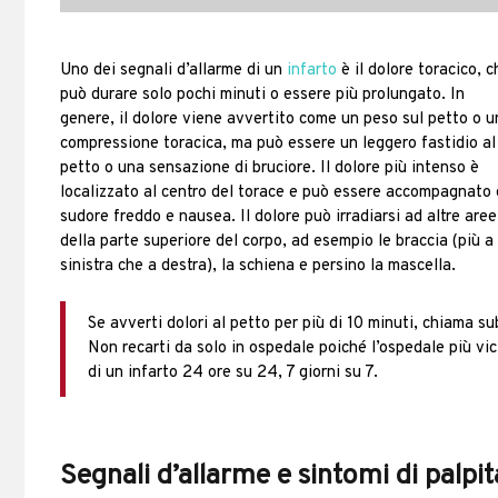
Uno dei segnali d’allarme di un
infarto
è il dolore toracico, c
può durare solo pochi minuti o essere più prolungato. In
genere, il dolore viene avvertito come un peso sul petto o 
compressione toracica, ma può essere un leggero fastidio al
petto o una sensazione di bruciore. Il dolore più intenso è
localizzato al centro del torace e può essere accompagnato
sudore freddo e nausea. Il dolore può irradiarsi ad altre aree
della parte superiore del corpo, ad esempio le braccia (più a
sinistra che a destra), la schiena e persino la mascella.
Se avverti dolori al petto per più di 10 minuti, chiama s
Non recarti da solo in ospedale poiché l’ospedale più vi
di un infarto 24 ore su 24, 7 giorni su 7.
Segnali d’allarme e sintomi di palpi