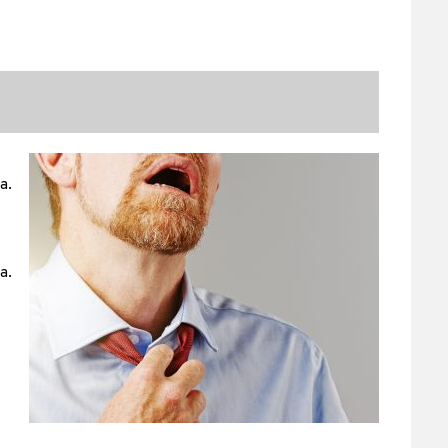
a.
ca.