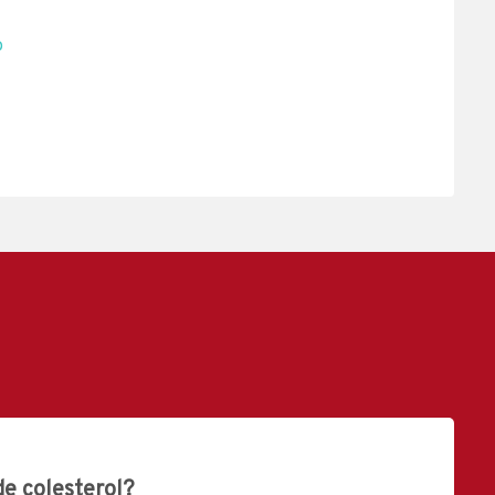
o
de colesterol?