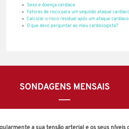
Sexo e doença cardíaca
Fatores de risco para um segundo ataque cardíac
Calcular o risco residual após um ataque cardíaco
O que devo perguntar ao meu cardiologista?
SONDAGENS MENSAIS
gularmente a sua tensão arterial e os seus níveis 