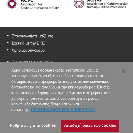
Επικοινωνήστε μαζί μας
Σχετικά με την ΕΚΕ
Χρήσιμοι σύνδεσμοι
Ευχαριστίες συντακτών
Υποστήριξη χρηματοδότησης %%sep%% %sitename%%
Χρησιμοποιούμε cookies ώστε η τοποθεσία μας να
λειτουργεί σωστά, να εξατομικεύουμε περιεχόμενο και
Sitemap
διαφημίσεις, να παρέχουμε λειτουργίες μέσων κοινωνικής
δικτύωσης και να αναλύουμε την κυκλοφορία μας. Επίσης,
Όροι χρήσης
κοινοποιούμε πληροφορίες σχετικά με την από μέρους σας
Πολιτική Ιδιωτικού Απορρήτου
χρήση της τοποθεσίας μας στους συνεργάτες μέσων
κοινωνικής δικτύωσης, διαφημίσεων και
© 2026 Με την επιφύλαξη παντός δικαιώματος.
ανάλυσης.
ΠΟΛΙΤΙΚΗ ΙΔΙΩΤΙΚΟΥ ΑΠΟΡΡΗΤΟΥ
The European Society of Cardiology
Ρυθμίσεις για τα cookies
Αποδοχή όλων των cookies