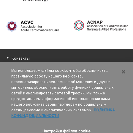
Контакты
О ESC
Мы используем файлы cookie, чтобы обеспечивать
Полезные ссылки
правильную работу нашего веб-сайта,
персонализировать рекламные объявления и другие
Наши авторы
материалы, обеспечивать работу функций социальных
Финансовая поддержка
сетей и анализировать сетевой трафик. Мы также
Sitemap
предоставляем информацию об использовании вами
нашего веб-сайта своим партнерам по социальным
сетям, рекламе и аналитическим системам.
ПОЛИТИКА
Условия использования
КОНФИДЕНЦИАЛЬНОСТИ
Политика конфиденциальности
© 2026 Все права защищены
Настройки файлов cookie