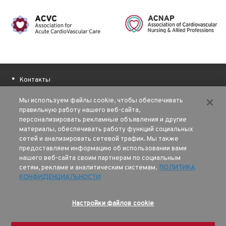
Контакты
О ESC
Мы используем файлы cookie, чтобы обеспечивать
Полезные ссылки
правильную работу нашего веб-сайта,
персонализировать рекламные объявления и другие
Наши авторы
материалы, обеспечивать работу функций социальных
Финансовая поддержка
сетей и анализировать сетевой трафик. Мы также
предоставляем информацию об использовании вами
Sitemap
нашего веб-сайта своим партнерам по социальным
сетям, рекламе и аналитическим системам.
ПОЛИТИКА
Условия использования
КОНФИДЕНЦИАЛЬНОСТИ
Политика конфиденциальности
© 2026 Все права защищены
Настройки файлов cookie
Европейское общество кардиологов (ESC)