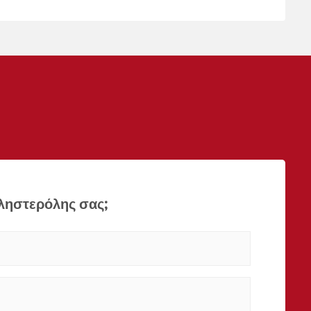
οληστερόλης σας;