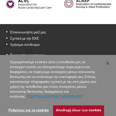
Επικοινωνήστε μαζί μας
Σχετικά με την ΕΚΕ
Χρήσιμοι σύνδεσμοι
Ευχαριστίες συντακτών
Υποστήριξη χρηματοδότησης %%sep%% %sitename%%
Χρησιμοποιούμε cookies ώστε η τοποθεσία μας να
λειτουργεί σωστά, να εξατομικεύουμε περιεχόμενο και
Sitemap
διαφημίσεις, να παρέχουμε λειτουργίες μέσων κοινωνικής
δικτύωσης και να αναλύουμε την κυκλοφορία μας. Επίσης,
Όροι χρήσης
κοινοποιούμε πληροφορίες σχετικά με την από μέρους σας
Πολιτική Ιδιωτικού Απορρήτου
χρήση της τοποθεσίας μας στους συνεργάτες μέσων
κοινωνικής δικτύωσης, διαφημίσεων και
© 2026 Με την επιφύλαξη παντός δικαιώματος.
ανάλυσης.
ΠΟΛΙΤΙΚΗ ΙΔΙΩΤΙΚΟΥ ΑΠΟΡΡΗΤΟΥ
The European Society of Cardiology
Ρυθμίσεις για τα cookies
Αποδοχή όλων των cookies